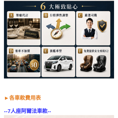
►
各車款費用表
--
7人座阿爾法車款
--