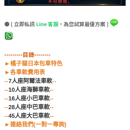
●
[ 立即私訊
Line 客服
，為您試算最優方案 ]
---------目錄--------
►
橘子貓日本包車特色
►
各車款費用表
--
7人座阿爾法車款
--
--
10人座海獅車款
--
--
16人座小巴車款
--
--
28人座中巴車款
--
--
45人座大巴車款
--
►
連絡我們(一對一專詢)