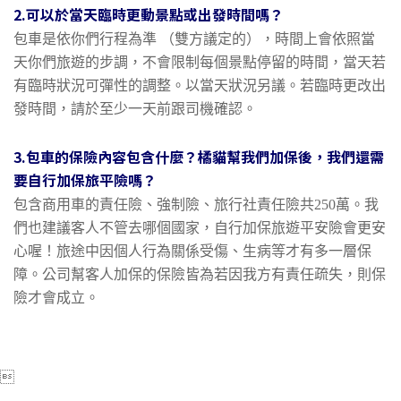
2.可以於當天臨時更動景點或出發時間嗎？
包車是依你們行程為準 （雙方議定的），時間上會依照當
天你們旅遊的步調，不會限制每個景點停留的時間，當天若
有臨時狀況可彈性的調整。以當天狀況另議。若臨時更改出
發時間，請於至少一天前跟司機確認。
3.包車的保險內容包含什麼？橘貓幫我們加保後，我們還需
要自行加保旅平險嗎？
包含商用車的責任險、強制險、旅行社責任險共250萬。我
們也建議客人不管去哪個國家，自行加保旅遊平安險會更安
心喔！旅途中因個人行為關係受傷、生病等才有多一層保
障。公司幫客人加保的保險皆為若因我方有責任疏失，則保
險才會成立。
