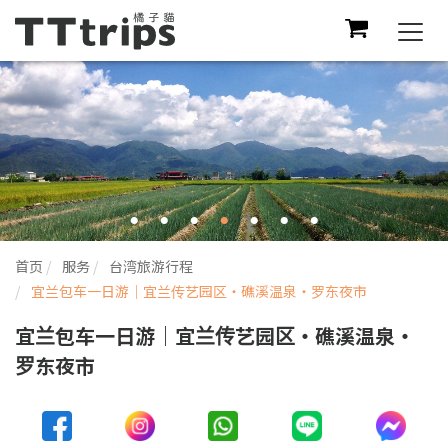
Togg
navi
首页
服务
台湾旅游行程
宜兰包车一日游｜宜兰传艺园区・礁溪温泉・罗东夜市
宜兰包车一日游｜宜兰传艺园区・礁溪温泉・
罗东夜市