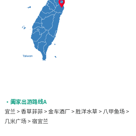
•阖家出游路线A
宜兰 > 香草菲菲 > 金车酒厂 > 胜洋水草 > 八甲鱼场 >
几米广场 > 宿宜兰