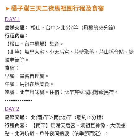
►
橘子貓三天二夜馬祖團行程及食宿
DAY 1
島際交通：
松山・台中＞北(南)竿（飛機約55分鐘）
行程內容：
【松山・台中機場】集合。
【北竿】坂里大宅、小天后宮、芹壁聚落、芹山播音站、塘
岐老街等。
食宿：
早餐：貴賓自理餐。
午餐：馬祖在地美食。
晚餐：北竿風味餐。住宿：北竿芹壁或同等級民宿。
---------------
DAY 2
島際交通：
北(南)竿＞南(北)竿（船約15分鐘）
行程內容：
【南竿】馬港天后宮、媽祖巨神像、大漢據
點、北海坑道、戶外夜間追淚（依季節而定）。