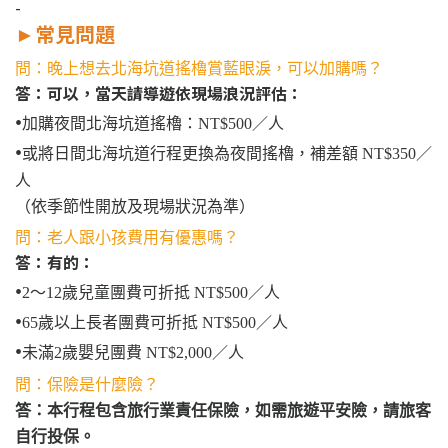
-
►
常見問題
問：晚上想去北海坑道搖櫓賞藍眼淚，可以加購嗎？
答：可以，當天請導遊依現場浪況評估：
•
加購夜間北海坑道搖櫓：NT$500／人
•
或將日間北海坑道行程更換為夜間搖櫓，補差額 NT$350／
人
（依季節性開放及現場狀況為準）
問：老人跟小孩費用有優惠嗎？
答：有的：
•
2～12歲兒童團費可折抵 NT$500／人
•
65歲以上長者團費可折抵 NT$500／人
•
未滿2歲嬰兒團費 NT$2,000／人
問：保險是什麼險？
答：本行程包含旅行業責任保險，
如需旅遊平安險，請旅客
自行投保。