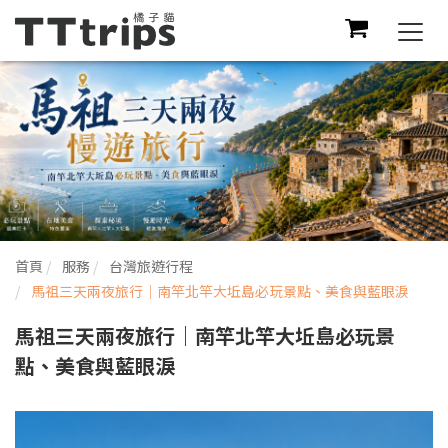
Togg
navi
首頁
服務
台灣旅遊行程
馬祖三天兩夜旅行｜南竿北竿大坵島必玩景點、美食與藍眼淚
馬祖三天兩夜旅行｜南竿北竿大坵島必玩景
點、美食與藍眼淚