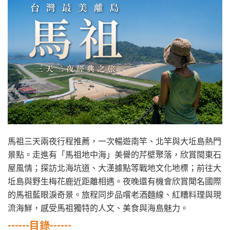
馬祖三天兩夜行程推薦，一次暢遊南竿、北竿與大坵島熱門
景點。走進有「馬祖地中海」美譽的芹壁聚落，欣賞閩東石
屋風情；探訪北海坑道、大漢據點等戰地文化地標；前往大
坵島與野生梅花鹿近距離相遇。夜晚還有機會欣賞聞名國際
的馬祖藍眼淚奇景。旅程同步品嚐老酒麵線、紅糟料理與現
流海鮮，感受馬祖獨特的人文、美食與海島魅力。
------目錄------