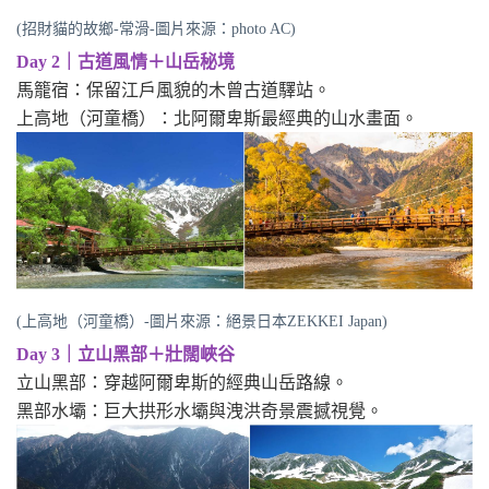
(招財貓的故鄉-常滑-圖片來源：photo AC)
Day 2｜古道風情＋山岳秘境
馬籠宿：保留江戶風貌的木曾古道驛站。
上高地（河童橋）：北阿爾卑斯最經典的山水畫面。
(上高地（河童橋）-圖片來源：絕景日本ZEKKEI Japan)
Day 3｜立山黑部＋壯闊峽谷
立山黑部：穿越阿爾卑斯的經典山岳路線。
黑部水壩：巨大拱形水壩與洩洪奇景震撼視覺。