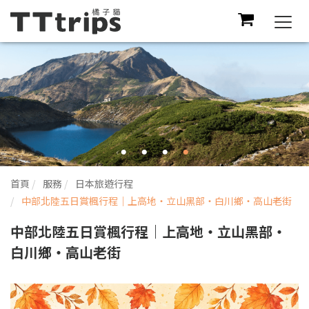
Togg
navi
首頁
服務
日本旅遊行程
中部北陸五日賞楓行程｜上高地・立山黑部・白川鄉・高山老街
中部北陸五日賞楓行程｜上高地・立山黑部・
白川鄉・高山老街