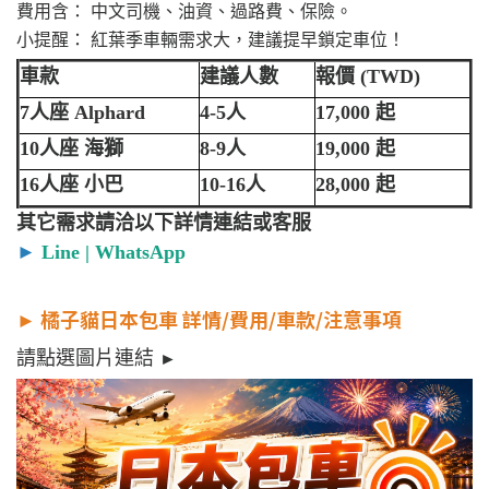
費用含： 中文司機、油資、過路費、保險。
小提醒： 紅葉季車輛需求大，建議提早鎖定車位！
車款
建議人數
報價 (TWD)
7人座 Alphard
4-5人
17,000 起
10人座 海獅
8-9人
19,000 起
16人座 小巴
10-16人
28,000 起
其它需求請洽以下詳情連結或客服
►
Line
|
WhatsApp
►
橘子貓日本包車 詳情/費用/車款/注意事項
請點選圖片連結
►