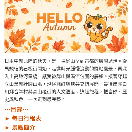
日本中部北陸的秋天，是一場從山岳到古都的層層遞進。從
馬籠宿的石板街開始，走進時光緩慢流動的驛站風景，再深
入上高地河童橋，感受被群山與溪流包圍的靜謐。接著穿越
立山黑部壯闊山脈，沿途楓紅與峽谷交錯展開，最後串聯白
川鄉合掌村與高山老街的人文溫度。這趟旅程，把自然、歷
史與秋色，一次走到最完整。
---目錄---
►
每日行程表
►
景點簡介