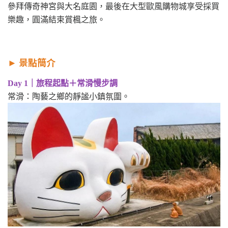
參拜傳奇神宮與大名庭園，最後在大型歐風購物城享受採買
樂趣，圓滿結束賞楓之旅。
►
景點簡介
Day 1｜旅程起點＋常滑慢步調
常滑：陶藝之鄉的靜謐小鎮氛圍。