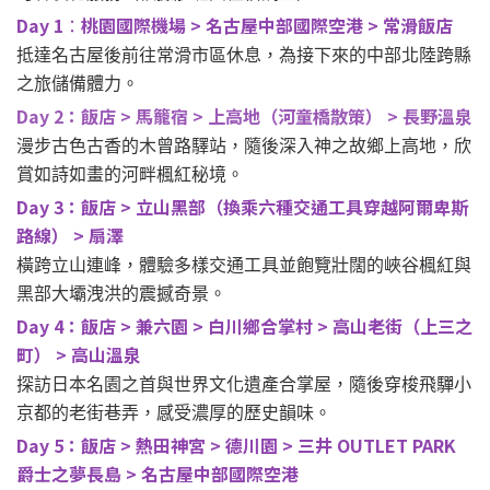
Day 1
桃園國際機場 > 名古屋中部國際空港 > 常滑飯店
：
抵達名古屋後前往常滑市區休息，為接下來的中部北陸跨縣
之旅儲備體力。
Day 2：飯店 > 馬籠宿 > 上高地（河童橋散策） > 長野溫泉
漫步古色古香的木曾路驛站，隨後深入神之故鄉上高地，欣
賞如詩如畫的河畔楓紅秘境。
Day 3：飯店 > 立山黑部（換乘六種交通工具穿越阿爾卑斯
路線） > 扇澤
橫跨立山連峰，體驗多樣交通工具並飽覽壯闊的峽谷楓紅與
黑部大壩洩洪的震撼奇景。
Day 4：飯店 > 兼六園 > 白川鄉合掌村 > 高山老街（上三之
町） > 高山溫泉
探訪日本名園之首與世界文化遺產合掌屋，隨後穿梭飛驒小
京都的老街巷弄，感受濃厚的歷史韻味。
Day 5：飯店 > 熱田神宮 > 德川園 > 三井 OUTLET PARK
爵士之夢長島 > 名古屋中部國際空港