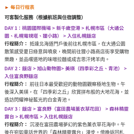
►
每日行程表
可客製化服務（根據航班與住宿調整）
DAY 1：桃園國際機場 > 新千歲空港 > 札幌市區（大通公
園、札幌電視塔、狸小路） > 入住札幌飯店
行程簡介：
抵達北海道門戶後前往札幌市區，在大通公園
散策感受夏日綠意與噴泉，晚間前往狸小路商店街享受購物
樂趣，並品嚐道地的味噌拉麵或成吉思汗烤羊肉。
DAY 2：飯店 > 旭山動物園> 美瑛（四季彩之丘、青池） >
入住富良野飯店
行程簡介：
前往日本最受歡迎的動物園觀察極地生物。午
後深入美瑛，在「四季彩之丘」欣賞拼布般的大地花海，並
造訪閃耀神祕藍光的白金青池。
DAY 3：飯店 > 富良野（富田農場薰衣草花田） > 森林精靈
露台 > 札幌市區 > 入住札幌飯店
行程簡介：
沉浸在富田農場夢幻的紫色薰衣草花海中。午
後在宛如童話世界的「森林精靈露台」漫步。傍晚返回札