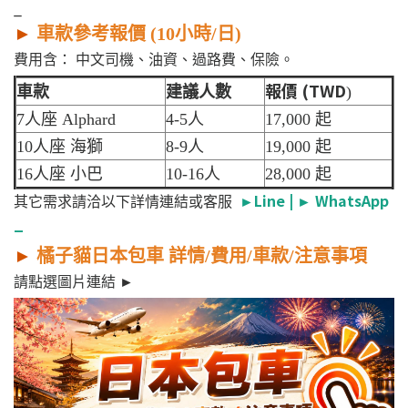
_
►
車款參考報價 (10小時/日)
費用含： 中文司機、油資、過路費、保險。
報價 (TWD
車款
建議人數
)
7人座 Alphard
4-5人
17,000 起
10人座 海獅
8-9人
19,000 起
16人座 小巴
10-16人
28,000 起
►
Line
|
►
WhatsApp
其它需求請洽以下詳情連結或客服
_
►
橘子貓日本包車 詳情/費用/車款/注意事項
請點選圖片連結 ►