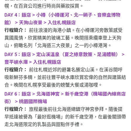
幌，在百貨公司進行時尚與藥妝採買。
DAY 4：飯店 > 小樽（小樽運河、北一硝子、音樂盒博物
館） > 天狗山夜景 > 入住札幌飯店
行程簡介：
前往浪漫的海港小鎮。在小樽運河旁散策感受
異國風情，欣賞精美的玻璃工藝。晚間搭乘纜車登上天狗
山，俯瞰名列「北海道三大夜景」之一的小樽港灣。
DAY 5：飯店 > 定山溪溫泉（夏之綠意散策、足湯體驗） >
豐平峽水庫 > 入住札幌飯店
行程簡介：
前往札幌近郊的避暑名勝定山溪。在溪谷間呼
吸新鮮芬多精，並前往豐平峽水庫欣賞宏偉的自然與建築結
合。晚間在札幌享受最後的螃蟹大餐或湯咖哩。
DAY 6：飯店 > 北海道神宮 > 新千歲空港（機場國內線商店
街） > 桃園國際機場
行程簡介：
旅程最後前往北海道總鎮守神宮參拜。隨後提
早抵達被譽為「最好逛機場」的新千歲空港，在最後關頭帶
走北海道限定的乳製品與甜點伴手禮。