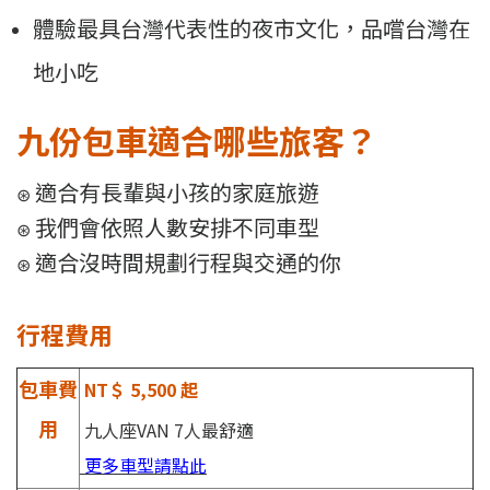
體驗最具台灣代表性的夜市文化，品嚐台灣在
地小吃
九份包車適合哪些旅客？
適合有長輩與小孩的家庭旅遊
⊛
我們會依照人數安排不同車型
⊛
適合沒時間規劃行程與交通的你
⊛
行程費用
包車費
NT＄ 5,500 起
用
九人座VAN 7人最舒適
更多車型請點此