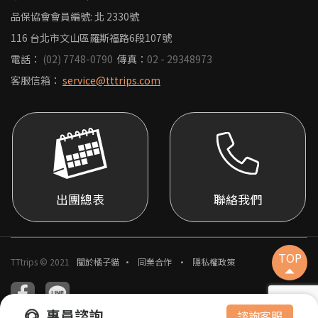
品保協會會員編號: 北 2330號
116 台北市文山區羅斯福路6段107號
電話：
(02) 7748-0790
傳真：
02 - 29348973
客服信箱：
service@tttrips.com
出團總表
聯絡我們
TOP
TTtrips © 2021
關於橘子貓
同業合作
隱私權政策
專員諮詢
諮詢客服