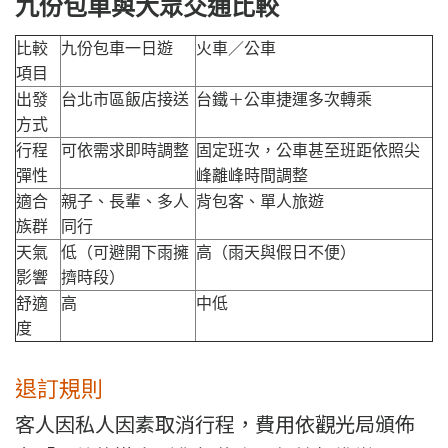
九份包車與大眾交通比較
比較
九份包車一日遊
火車／公車
項目
出發
台北市區飯店接送
台鐵＋公車捷運多次轉乘
方式
行程
可依需求即時調整
固定班次，公車甚至班距依照尖
彈性
峰離峰時間調整
適合
親子、長輩、多人
背包客、單人旅遊
族群
同行
天氣
低（可避開下雨擁
高（雨天與假日不便）
影響
擠時段）
舒適
高
中低
度
退訂規則
客人因私人因素取消行程，費用依觀光局頒佈