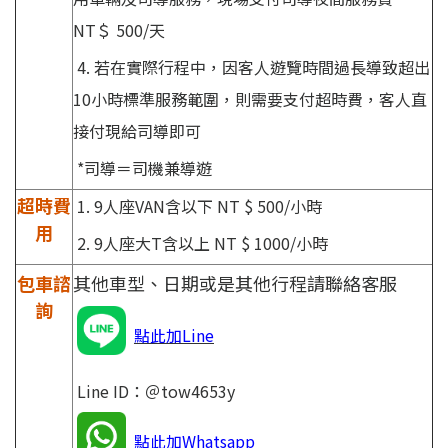
NT＄ 500/天
4. 若在實際行程中，因客人遊覽時間過長導致超出
10小時標準服務範圍，則需要支付超時費，客人直
接付現給司導即可
*司導＝司機兼導遊
超時費
1. 9人座VAN含以下 NT $ 500/小時
用
2. 9人座大T含以上 NT $ 1000/小時
包車諮
其他車型、日期或是其他行程請聯絡客服
詢
點此加Line
Line ID：＠tow4653y
點此加Whatsapp