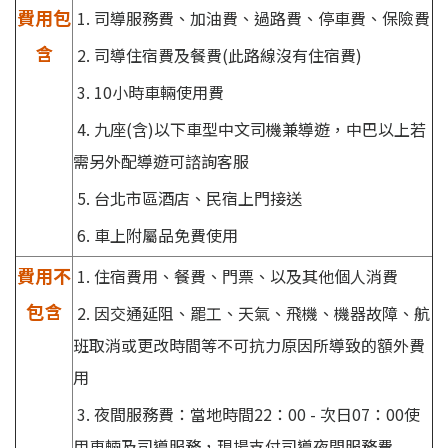
費用包
1. 司導服務費、加油費、過路費、停車費、保險費
含
2. 司導住宿費及餐費(此路線沒有住宿費)
3. 10小時車輛使用費
4. 九座(含)以下車型中文司機兼導遊，中巴以上若
需另外配導遊可諮詢客服
5. 台北市區酒店、民宿
上門接送
6. 車上附屬品免費使用
費用不
1. 住宿費用、餐費、門票、以及其他個人消費
包含
2. 因交通延阻、罷工、天氣、飛機、機器故障、航
班取消或更改時間等不可抗力原因所導致的額外費
用
3. 夜間服務費：當地時間22：00 - 次日07：00使
用車輛及司導服務，現場支付司導夜間服務費