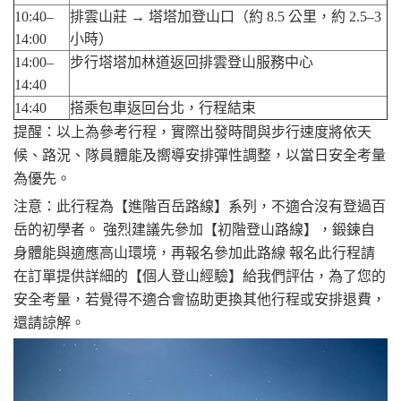
10:40–
排雲山莊 → 塔塔加登山口（約 8.5 公里，約 2.5–3
14:00
小時）
14:00–
步行塔塔加林道返回排雲登山服務中心
14:40
14:40
搭乘包車返回台北，行程結束
提醒：以上為參考行程，實際出發時間與步行速度將依天
候、路況、隊員體能及嚮導安排彈性調整，以當日安全考量
為優先。
注意：此行程為【進階百岳路線】系列，不適合沒有登過百
岳的初學者。 強烈建議先參加【初階登山路線】，鍛鍊自
身體能與適應高山環境，再報名參加此路線 報名此行程請
在訂單提供詳細的【個人登山經驗】給我們評估，為了您的
安全考量，若覺得不適合會協助更換其他行程或安排退費，
還請諒解。