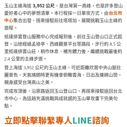
3,952 公尺
玉山主峰海拔
，是台灣第一高峰，也是許多登山
台北市
愛好者心中的夢想清單。本行程採一日單攻方式，由
中心
集合出發，搭乘接駁前往塔塔加，展開挑戰玉山主峰的
旅程。
抵達排雲登山服務中心完成報到後，前往玉山登山口正式起
登。沿途經過孟祿亭、西峰觀景平台等路段，步行約 8.5 公
里抵達排雲山莊，稍作休息、補充體力後，繼續挑戰最後約
2.4 公里的主峰步道。
登上海拔 3,952 公尺的玉山主峰，可近距離欣賞中央山脈壯
麗景色，天氣晴朗時更有機會俯瞰雲海、日出及連綿山巒，
親身感受台灣高山之美。
完成攻頂後，沿原路返回玉山登山口，再搭乘接駁返回台北
市中心，為這趟充滿挑戰與成就感的玉山單攻畫下完美句
點。
立即點擊聯繫專人
LINE
諮詢