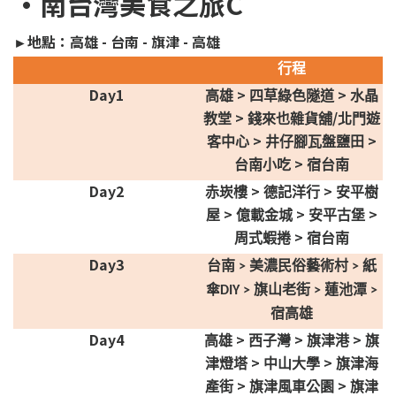
•南台灣美食之旅C
►地點：高雄 - 台南 - 旗津 - 高雄
行程
Day1
>
>
高雄
四草綠色隧道
水晶
>
/
教堂
錢來也雜貨舖
北門遊
>
>
客中心
井仔腳瓦盤鹽田
>
台南小吃
宿台南
Day2
>
>
赤崁樓
德記洋行
安平樹
>
>
>
屋
億載金城
安平古堡
>
周式蝦捲
宿台南
Day3
台南
美濃民俗藝術村
紙
>
>
傘
旗山老街
蓮池潭
DIY >
>
>
宿高雄
Day4
>
>
>
高雄
西子灣
旗津港
旗
>
>
津燈塔
中山大學
旗津海
>
>
產街
旗津風車公園
旗津