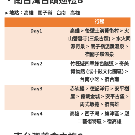
►地點：高雄 - 關子嶺 - 台南 - 高雄
行程
Day1
>
>
高雄
後壁土溝藝術村
火
(
) >
山碧雲寺
三級古蹟
水火同
>
>
源奇景
關子嶺泥漿溫泉
宿關子嶺溫泉
Day2
>
竹筏遊四草綠色隧道
奇美
(
) >
博物館
或十鼓文化園區
>
台南小吃
宿台南
Day3
>
>
赤崁樓
德記洋行
安平樹
>
>
>
屋
億載金城
安平古堡
>
周式蝦捲
宿高雄
Day4
>
>
>
高雄
西子灣
旗津區
駁
>
二藝術特區
宿高雄