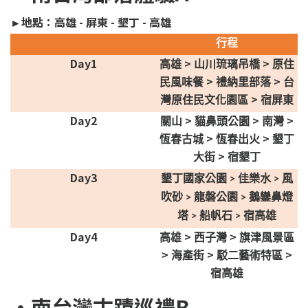
►地點：高雄 - 屏東 - 墾丁 - 高雄
行程
Day1
>
>
高雄
山川琉璃吊橋
原住
>
>
民風味餐
禮納里部落
台
>
灣原住民文化園區
宿屏東
Day2
>
>
>
關山
貓鼻頭公園
南灣
>
>
恆春古城
恆春出火
墾丁
>
大街
宿墾丁
Day3
墾丁國家公園
佳樂水
風
>
>
吹砂
龍磐公園
鵝鑾鼻燈
>
>
塔
船帆石
宿高雄
>
>
Day4
>
>
高雄
西子灣
旗津風景區
>
>
>
海產街
駁二藝術特區
宿高雄
•南台灣古蹟巡禮B