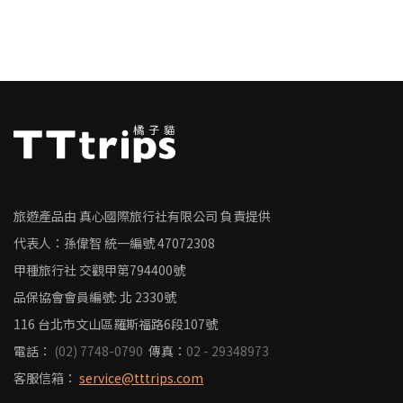
旅遊產品由 真心國際旅行社有限公司 負責提供
代表人：孫偉智
統一編號
47072308
甲種旅行社 交觀甲第794400號
品保協會會員編號: 北 2330號
116 台北市文山區羅斯福路6段107號
電話：
(02) 7748-0790
傳真：
02 - 29348973
客服信箱：
service@tttrips.com